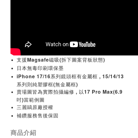
支援Magsafe磁吸(拆下圖案背板狀態)
日本無毒印刷環保墨
iPhone 17/16系列鏡頭框有金屬框 , 15/14/13
系列則純塑膠框(無金屬框)
賣場圖皆為實際拍攝編修 , 以17 Pro Max(6.9
吋)當範例圖
三麗鷗原廠授權
補鑽服務售後保固
商品介紹