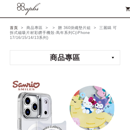
shopping_ca
首頁
> 商品專區 > > 贈 360掛繩墊片組 > 三麗鷗 可
拆式磁吸片材彩鑽手機殼-馬年系列C(iPhone
17/16/15/14/13系列)
商品專區