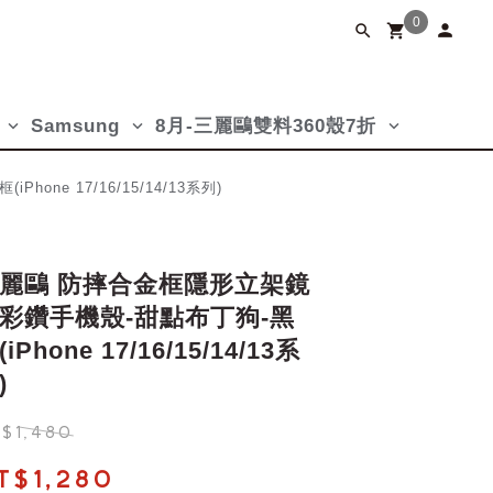
0
person
search
shopping_cart
Samsung
8月-三麗鷗雙料360殼7折
keyboard_arrow_down
keyboard_arrow_down
keyboard_arrow_down
e 17/16/15/14/13系列)
麗鷗 防摔合金框隱形立架鏡
彩鑽手機殼-甜點布丁狗-黑
(iPhone 17/16/15/14/13系
)
$1,480
T$1,280