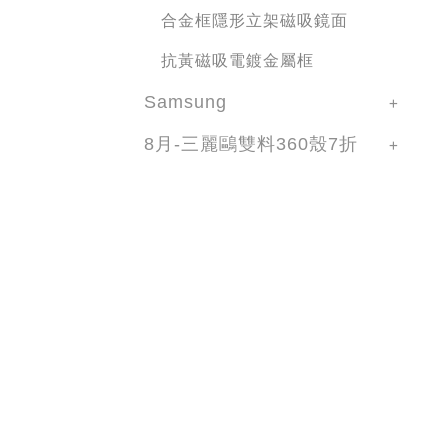
合金框隱形立架磁吸鏡面
抗黃磁吸電鍍金屬框
Samsung
8月-三麗鷗雙料360殼7折