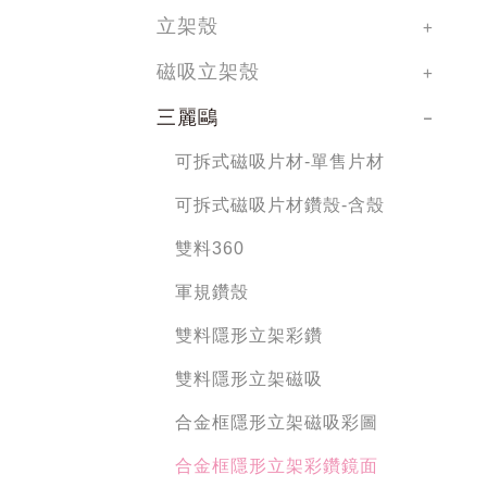
立架殼
磁吸立架殼
三麗鷗
可拆式磁吸片材-單售片材
可拆式磁吸片材鑽殼-含殼
雙料360
軍規鑽殼
雙料隱形立架彩鑽
雙料隱形立架磁吸
合金框隱形立架磁吸彩圖
合金框隱形立架彩鑽鏡面