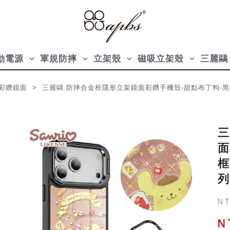
動電源
軍規防摔
立架殼
磁吸立架殼
三麗鷗
keyboard_arrow_down
keyboard_arrow_down
keyboard_arrow_down
keyboard_arrow_down
面 > 三麗鷗 防摔合金框隱形立架鏡面彩鑽手機殼-甜點布丁狗-黑框(iPhon
三
面
框
列
NT
N