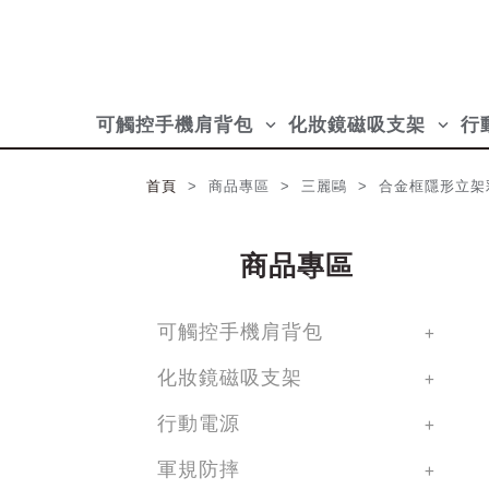
可觸控手機肩背包
化妝鏡磁吸支架
行
keyboard_arrow_down
keyboard_arrow_down
首頁
> 商品專區 > 三麗鷗 > 合金框隱形立架彩鑽鏡
商品專區
可觸控手機肩背包
化妝鏡磁吸支架
行動電源
軍規防摔