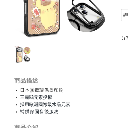
分
商品描述
日本無毒環保墨印刷
三麗鷗元素授權
採用歐洲國際級水晶元素
補鑽保固售後服務
商品介紹