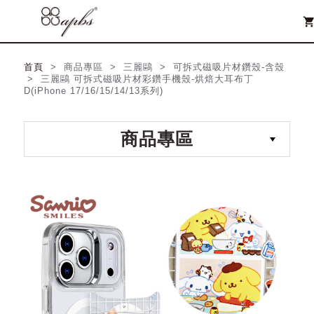
shopping_ca
首頁
> 商品專區 > 三麗鷗 > 可拆式磁吸片材鑽殼-含殼
> 三麗鷗 可拆式磁吸片材彩鑽手機殼-烘焙大耳布丁
D(iPhone 17/16/15/14/13系列)
商品專區