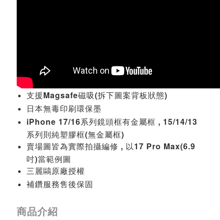
支援Magsafe磁吸(拆下圖案背板狀態)
日本無毒印刷環保墨
iPhone 17/16系列鏡頭框有金屬框 , 15/14/13
系列則純塑膠框(無金屬框)
賣場圖皆為實際拍攝編修 , 以17 Pro Max(6.9
吋)當範例圖
三麗鷗原廠授權
補鑽服務售後保固
商品介紹