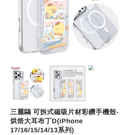
三麗鷗 可拆式磁吸片材彩鑽手機殼-
烘焙大耳布丁D(iPhone
17/16/15/14/13系列)