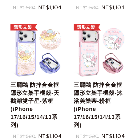
NT$1,104
NT$1,104
NT$1,580
NT$1,580
隱形立架
隱形立架
重取驗證碼
記住帳號
三麗鷗 防摔合金框
三麗鷗 防摔合金框
隱形立架手機殼-天
隱形立架手機殼-沐
鵝湖雙子星-紫框
浴美樂蒂-粉框
(iPhone
(iPhone
17/16/15/14/13系
17/16/15/14/13系
列)
列)
NT$1,104
NT$1,104
NT$1,580
NT$1,580
忘記您的密碼了?