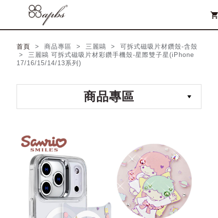
shopping_ca
首頁
> 商品專區 > 三麗鷗 > 可拆式磁吸片材鑽殼-含殼
> 三麗鷗 可拆式磁吸片材彩鑽手機殼-星際雙子星(iPhone
17/16/15/14/13系列)
商品專區