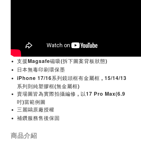
支援Magsafe磁吸(拆下圖案背板狀態)
日本無毒印刷環保墨
iPhone 17/16系列鏡頭框有金屬框 , 15/14/13
系列則純塑膠框(無金屬框)
賣場圖皆為實際拍攝編修 , 以17 Pro Max(6.9
吋)當範例圖
三麗鷗原廠授權
補鑽服務售後保固
商品介紹