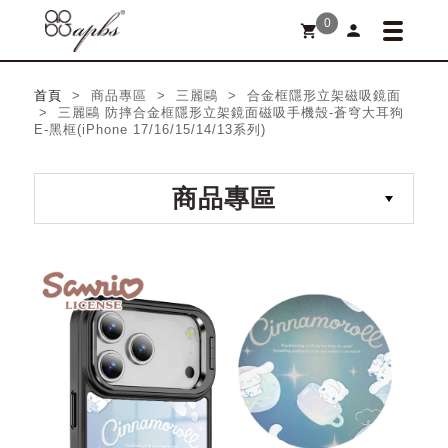
0
person
shopping_cart
首頁
> 商品專區 > 三麗鷗 > 合金框隱形立架磁吸鏡面
> 三麗鷗 防摔合金框隱形立架鏡面磁吸手機殼-蒼穹大耳狗
E-黑框(iPhone 17/16/15/14/13系列)
商品專區