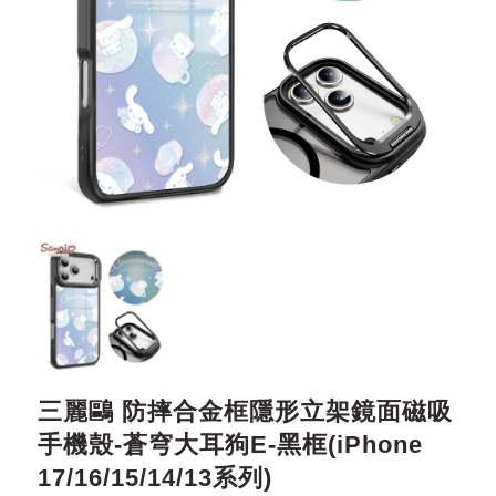
三麗鷗 防摔合金框隱形立架鏡面磁吸
手機殼-蒼穹大耳狗E-黑框(iPhone
17/16/15/14/13系列)