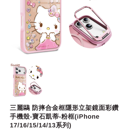
三麗鷗 防摔合金框隱形立架鏡面彩鑽
手機殼-寶石凱蒂-粉框(iPhone
17/16/15/14/13系列)