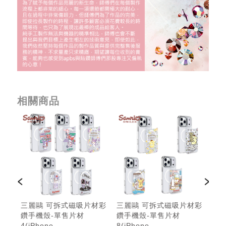
相關商品
材彩
三麗鷗 可拆式磁吸片材彩
三麗鷗 可拆式磁吸片材彩
三
鑽手機殼-單售片材
鑽手機殼-單售片材
鑽
4(iPhone
8(iPhone
6(i