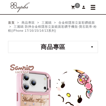
0
person
shopping_cart
首頁
> 商品專區 > 三麗鷗 > 合金框隱形立架彩鑽鏡面
> 三麗鷗 防摔合金框隱形立架鏡面彩鑽手機殼-寶石凱蒂-粉
框(iPhone 17/16/15/14/13系列)
商品專區