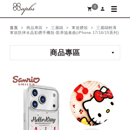
0
person
shopping_cart
首頁
> 商品專區 > 三麗鷗 > 軍規鑽殼 > 三麗鷗輕薄
軍規防摔水晶彩鑽手機殼-凱蒂協奏曲(iPhone 17/16/15系列)
商品專區