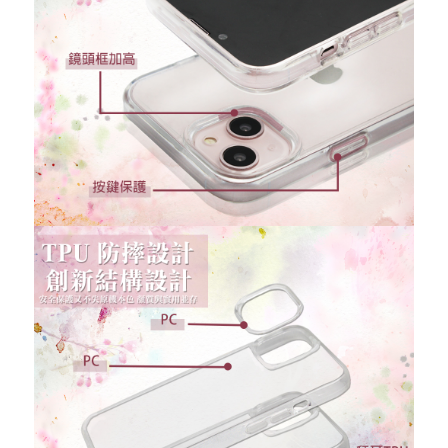
重取驗證碼
記住帳號
忘記您的密碼了?