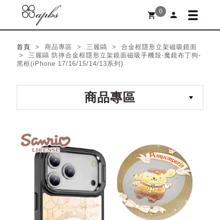
0
person
shopping_cart
首頁
> 商品專區 > 三麗鷗 > 合金框隱形立架磁吸鏡面
> 三麗鷗 防摔合金框隱形立架鏡面磁吸手機殼-魔鏡布丁狗-
黑框(iPhone 17/16/15/14/13系列)
商品專區