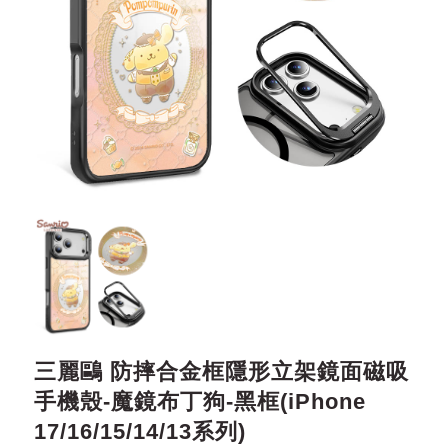
三麗鷗 防摔合金框隱形立架鏡面磁吸
手機殼-魔鏡布丁狗-黑框(iPhone
17/16/15/14/13系列)