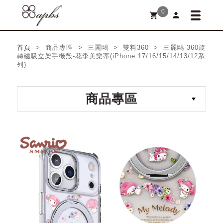
0
person
shopping_cart
首頁
> 商品專區 > 三麗鷗 > 雙料360 > 三麗鷗 360旋
轉磁吸立架手機殼-花季美樂蒂(iPhone 17/16/15/14/13/12系
列)
商品專區