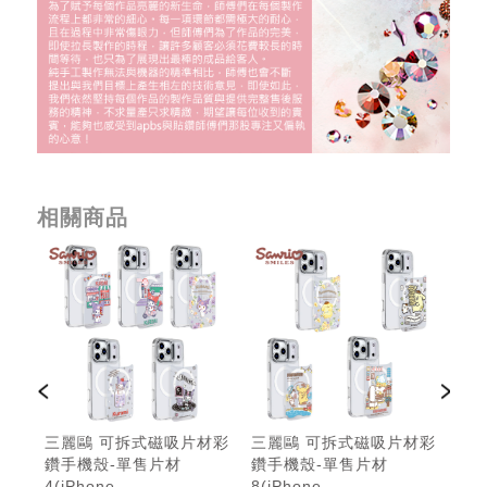
相關商品
材彩
三麗鷗 可拆式磁吸片材彩
三麗鷗 可拆式磁吸片材彩
三
鑽手機殼-單售片材
鑽手機殼-單售片材
鑽
4(iPhone
8(iPhone
6(i