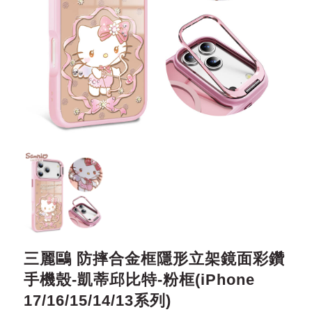
三麗鷗 防摔合金框隱形立架鏡面彩鑽
手機殼-凱蒂邱比特-粉框(iPhone
17/16/15/14/13系列)