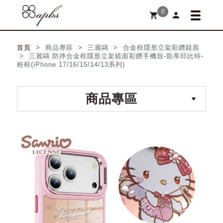
0
person
shopping_cart
首頁
> 商品專區 > 三麗鷗 > 合金框隱形立架彩鑽鏡面
> 三麗鷗 防摔合金框隱形立架鏡面彩鑽手機殼-凱蒂邱比特-
粉框(iPhone 17/16/15/14/13系列)
商品專區