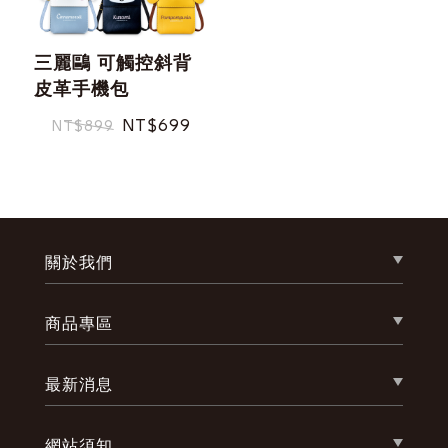
三麗鷗 可觸控斜背
皮革手機包
NT$699
NT$899
重取驗證碼
記住帳號
關於我們
商品專區
忘記您的密碼了?
最新消息
網站須知