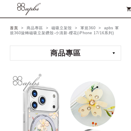
shopping_ca
首頁
> 商品專區 > 磁吸立架殼 > 軍規360 > apbs 軍
規360旋轉磁吸立架鑽殼-小清新-櫻花(iPhone 17/16系列)
商品專區