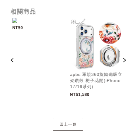
相關商品
NT$0
吸立
apbs 軍規360旋轉磁吸立
ap
e
架鑽殼-梔子花開(iPhone
架鑽
17/16系列)
17
NT$1,580
NT$