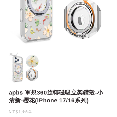
apbs 軍規360旋轉磁吸立架鑽殼-小
清新-櫻花(iPhone 17/16系列)
NT$1,780