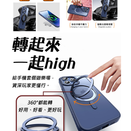
重取驗證碼
記住帳號
忘記您的密碼了?