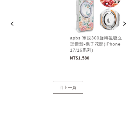
吸立
apbs 軍規360旋轉磁吸立
ap
e
架鑽殼-梔子花開(iPhone
架鑽
17/16系列)
17
NT$1,580
NT$