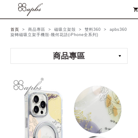
shopping_ca
首頁
> 商品專區 > 磁吸立架殼 > 雙料360 > apbs360
旋轉磁吸立架手機殼-幾何花語(iPhone全系列)
商品專區