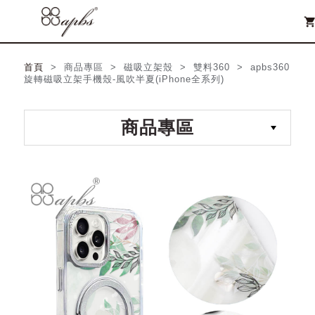
shopping_ca
首頁
> 商品專區 > 磁吸立架殼 > 雙料360 > apbs360
旋轉磁吸立架手機殼-風吹半夏(iPhone全系列)
商品專區