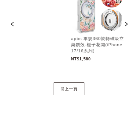
吸立
apbs 軍規360旋轉磁吸立
ap
e
架鑽殼-梔子花開(iPhone
架鑽
17/16系列)
17
NT$1,580
NT$