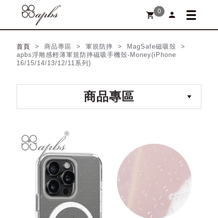
0
person
shopping_cart
首頁
> 商品專區 > 軍規防摔 > MagSafe磁吸殼 >
apbs浮雕感輕薄軍規防摔磁吸手機殼-Money(iPhone
16/15/14/13/12/11系列)
商品專區