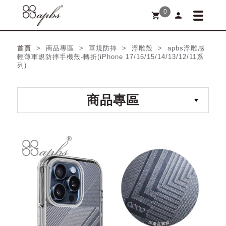
0
person
shopping_cart
首頁
> 商品專區 > 軍規防摔 > 浮雕殼 > apbs浮雕感
輕薄軍規防摔手機殼-轉折(iPhone 17/16/15/14/13/12/11系
列)
商品專區