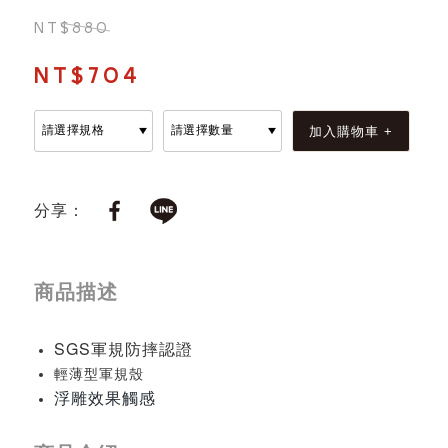
NT$880
NT$704
分享：
商品描述
SGS軍規防摔認證
輕薄型軍規殼
浮雕效果觸感