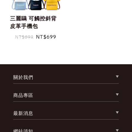
三麗鷗 可觸控斜背
皮革手機包
NT$699
NT$899
重取驗證碼
記住帳號
關於我們
商品專區
忘記您的密碼了?
最新消息
網站須知